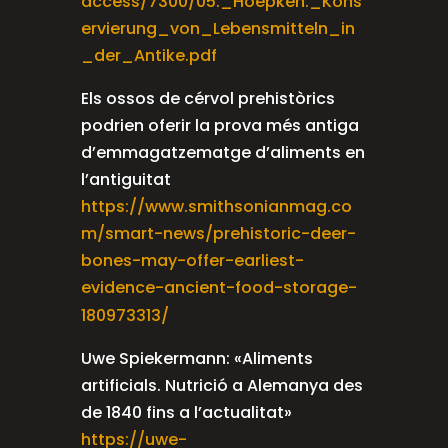
access/7300/05._Hoepken._Kons
ervierung_von_Lebensmitteln_in
_der_Antike.pdf
Els ossos de cérvol prehistòrics
podrien oferir la prova més antiga
d’emmagatzematge d’aliments en
l’antiguitat
https://www.smithsonianmag.co
m/smart-news/prehistoric-deer-
bones-may-offer-earliest-
evidence-ancient-food-storage-
180973313/
Uwe Spiekermann: «Aliments
artificials. Nutrició a Alemanya des
de 1840 fins a l’actualitat»
https://uwe-