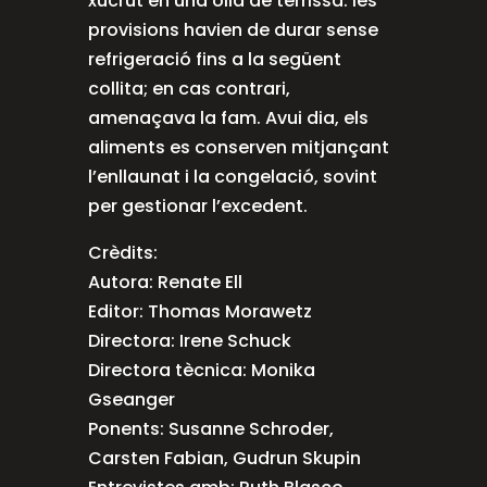
xucrut en una olla de terrissa: les
provisions havien de durar sense
refrigeració fins a la següent
collita; en cas contrari,
amenaçava la fam. Avui dia, els
aliments es conserven mitjançant
l’enllaunat i la congelació, sovint
per gestionar l’excedent.
Crèdits:
Autora: Renate Ell
Editor: Thomas Morawetz
Directora: Irene Schuck
Directora tècnica: Monika
Gseanger
Ponents: Susanne Schroder,
Carsten Fabian, Gudrun Skupin