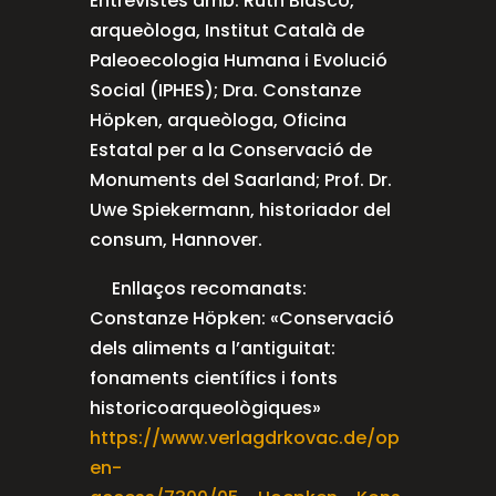
Entrevistes amb: Ruth Blasco,
arqueòloga, Institut Català de
Paleoecologia Humana i Evolució
Social (IPHES); Dra. Constanze
Höpken, arqueòloga, Oficina
Estatal per a la Conservació de
Monuments del Saarland; Prof. Dr.
Uwe Spiekermann, historiador del
consum, Hannover.
Enllaços recomanats:
Constanze Höpken: «Conservació
dels aliments a l’antiguitat:
fonaments científics i fonts
historicoarqueològiques»
https://www.verlagdrkovac.de/op
en-